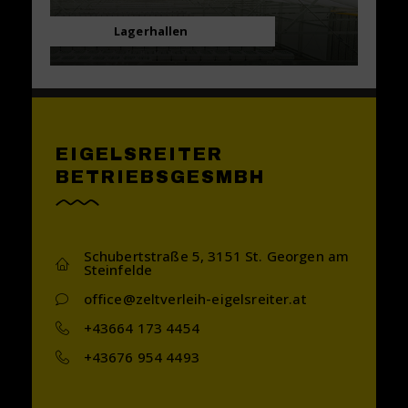
Lagerhallen
EIGELSREITER
BETRIEBSGESMBH
Schubertstraße 5, 3151 St. Georgen am
Steinfelde
office@zeltverleih-eigelsreiter.at
+43664 173 4454
+43676 954 4493