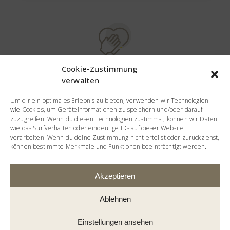
Cookie-Zustimmung
EHRLICH
verwalten
Bei uns wird ausschließlich frisch und
Um dir ein optimales Erlebnis zu bieten, verwenden wir Technologien
selbst gekocht.
wie Cookies, um Geräteinformationen zu speichern und/oder darauf
zuzugreifen. Wenn du diesen Technologien zustimmst, können wir Daten
wie das Surfverhalten oder eindeutige IDs auf dieser Website
verarbeiten. Wenn du deine Zustimmung nicht erteilst oder zurückziehst,
können bestimmte Merkmale und Funktionen beeinträchtigt werden.
Akzeptieren
TRADITIONELL
Ablehnen
Ein Wiener Schnitzel oder ein
Zwiebelrostbraten dürfen nicht fehlen.
Einstellungen ansehen