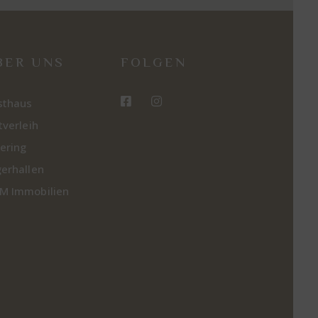
BER UNS
FOLGEN
sthaus
tverleih
ering
erhallen
M Immobilien