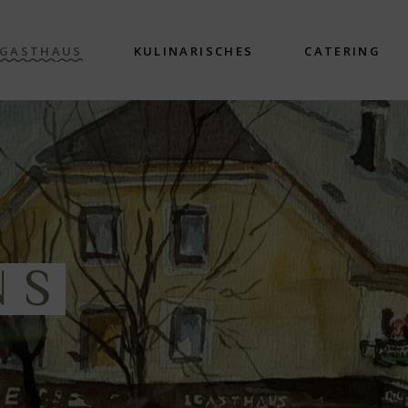
GASTHAUS
KULINARISCHES
CATERING
Räume
Tagesmenü
Galerie
Speisekarte
Lieferanten
NS