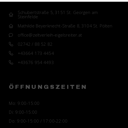
Schubertstraße 5, 3151 St. Georgen am
Steinfelde
Mathilde Beyerknecht-Straße 8, 3104 St. Pölten
office@zeltverleih-eigelsreiter.at
02742 / 88 52 82
+43664 173 4454
+43676 954 4493
ÖFFNUNGSZEITEN
Mo:
9:00-15:00
Di:
9:00-15:00
Do:
9:00-15:00 / 17:00-22:00